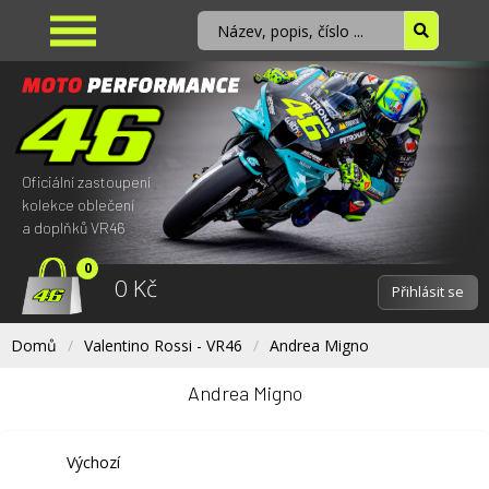
Oficiální zastoupení
kolekce oblečení
a doplňků VR46
0
0 Kč
Přihlásit se
Domů
Valentino Rossi - VR46
Andrea Migno
Andrea Migno
Výchozí