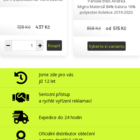
Pánské triko Andrea
Migno:Materiál 84% balvna 16%
polyester.Kolekce 2019-2020.
728 Kč
437 Kč
858 Kč
od 515 Kč
Koupit
Vyberte si variantu
Jsme zde pro vás
již 12 let
Seriozní přístup
a rychlé vyřízení reklamací
Expedice do 24 hodin
Oficiální distributor oblečení