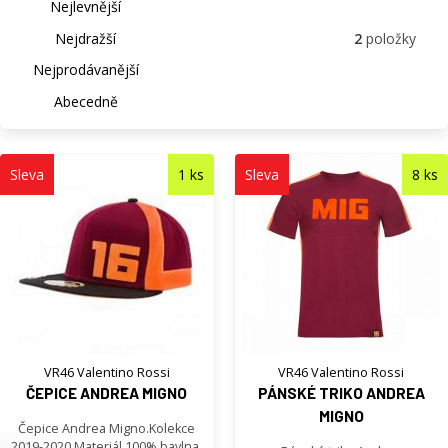
Nejlevnější
Nejdražší
2
položky
Nejprodávanější
Abecedně
Sleva
1 ks
Sleva
8 ks
VR46 Valentino Rossi
VR46 Valentino Rossi
ČEPICE ANDREA MIGNO
PÁNSKÉ TRIKO ANDREA
MIGNO
Čepice Andrea Migno.Kolekce
2019-2020.Materiál 100% bavlna.