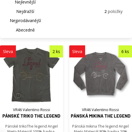
Nejlevnější
Nejdražší
2
položky
Nejprodávanější
Abecedně
Sleva
2 ks
Sleva
6 ks
VR46 Valentino Rossi
VR46 Valentino Rossi
PÁNSKÉ TRIKO THE LEGEND
PÁNSKÁ MIKINA THE LEGEND
Pánské trikoThe legend Angel
Pánská mikina The legend Angel
Nieto.Materiál 100% bavlna.
Nieto.Materiál 80% bavlna 20%