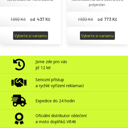
polyester.
1 092 Kč
od 437 Kč
1 932 Kč
od 773 Kč
Vyberte si variantu
Vyberte si variantu
Jsme zde pro vás
již 12 let
Seriozní přístup
a rychlé vyřízení reklamací
Expedice do 24 hodin
Oficiální distributor oblečení
a moto doplňků VR46