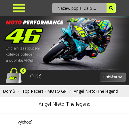
Oficiální zastoupení
kolekce oblečení
a doplňků VR46
0
0 Kč
Přihlásit se
Domů
Top Racers - MOTO GP
Angel Nieto-The legend
Angel Nieto-The legend
Výchozí