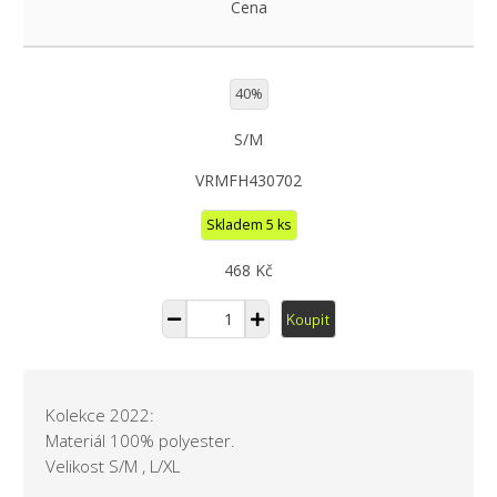
Cena
40%
S/M
VRMFH430702
Skladem 5 ks
468 Kč
Koupit
Kolekce 2022:
Materiál 100% polyester.
Velikost S/M , L/XL