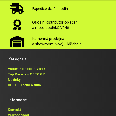
Expedice do 24 hodin
Oficiální distributor oblečení
a moto doplňků VR46
Kamenná prodejna
a showroom Nový Oldřichov
Kategorie
Valentino Rossi - VR46
Top Racers - MOTO GP
Novinky
CORE - Trička a tílka
Informace
Kontakt
Velkoobchod