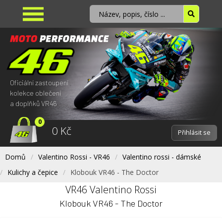
Oficiální zastoupení
kolekce oblečení
a doplňků VR46
0
0 Kč
Přihlásit se
Domů
Valentino Rossi - VR46
Valentino rossi - dámské
Kulichy a čepice
Klobouk VR46 - The Doctor
VR46 Valentino Rossi
Klobouk VR46 - The Doctor