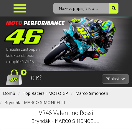
Oficiální zastoupení
kolekce oblečení
a doplňků VR46
0
0 Kč
Přihlásit se
Domů
Top Racers - MOTO GP
Marco Simoncelli
Bryndák - MARCO SIMONCELLI
VR46 Valentino Rossi
Bryndák - MARCO SIMONCELLI