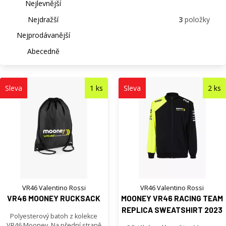
Nejlevnější
Nejdražší
3
položky
Nejprodávanější
Abecedně
Sleva
1 ks
Sleva
2 ks
VR46 Valentino Rossi
VR46 Valentino Rossi
VR46 MOONEY RUCKSACK
MOONEY VR46 RACING TEAM
REPLICA SWEATSHIRT 2023
Polyesterový batoh z kolekce
VR46 Mooney. Na přední straně