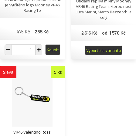
Oficiální replika mikiny Mooney
je vytištěno logo Mooney VR46
VR46 Racing Team, kterou nosí
Racing Te
Luca Marini, Marco Bezzecchi a
celý
475 Kč
285 Kč
2 616 Kč
od 1 570 Kč
Koupit
Vyberte si variantu
Sleva
5 ks
VR46 Valentino Rossi