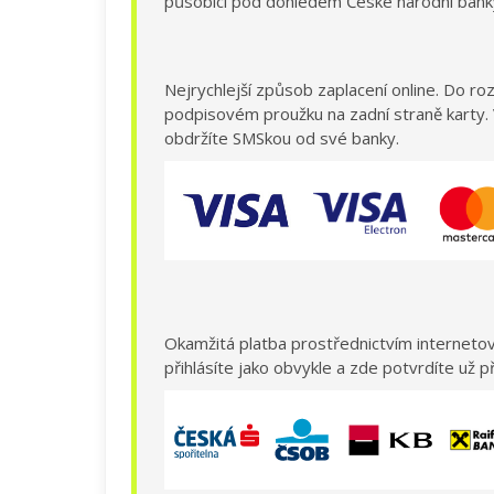
působící pod dohledem České národní banky.
Nejrychlejší způsob zaplacení online. Do roz
podpisovém proužku na zadní straně karty.
obdržíte SMSkou od své banky.
Okamžitá platba prostřednictvím interneto
přihlásíte jako obvykle a zde potvrdíte už p