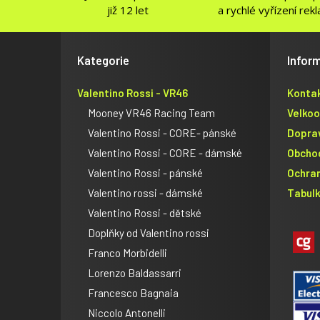
již 12 let
a rychlé vyřízení rek
Kategorie
Infor
Valentino Rossi - VR46
Konta
Mooney VR46 Racing Team
Velko
Valentino Rossi - CORE- pánské
Dopra
Valentino Rossi - CORE - dámské
Obcho
Valentino Rossi - pánské
Ochra
Valentino rossi - dámské
Tabulk
Valentino Rossi - dětské
Doplňky od Valentino rossi
Franco Morbidelli
Lorenzo Baldassarri
Francesco Bagnaia
Niccolo Antonelli