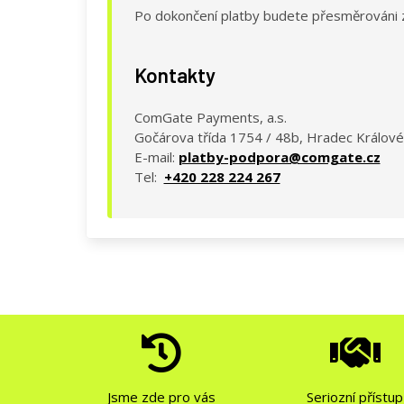
Po dokončení platby budete přesměrováni z
Kontakty
ComGate Payments, a.s.
Gočárova třída 1754 / 48b, Hradec Králové
E-mail:
platby-podpora@comgate.cz
Tel:
+420 228 224 267
Jsme zde pro vás
Seriozní přístup