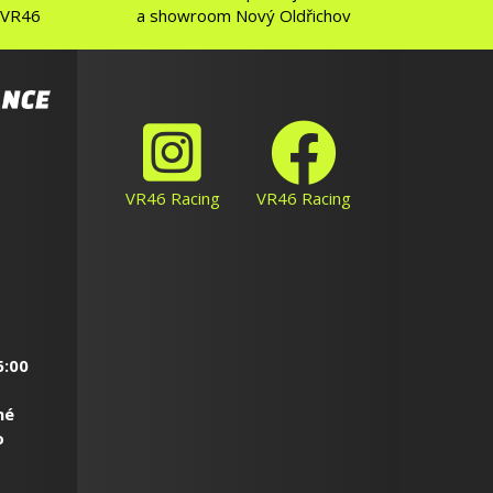
 VR46
a showroom Nový Oldřichov
VR46 Racing
VR46 Racing
6:00
né
o