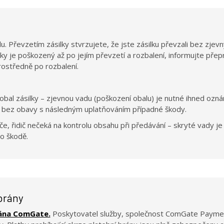
u. Převzetím zásilky stvrzujete, že jste zásilku převzali bez zje
ásilky je poškozený až po jejím převzetí a rozbalení, informujte p
rostředně po rozbalení.
t obal zásilky – zjevnou vadu (poškození obalu) je nutné ihned oz
ou bez obavy s následným uplatňováním případné škody.
če, řidič nečeká na kontrolu obsahu při předávání – skryté vady je
 o škodě.
brány
rána ComGate.
Poskytovatel služby, společnost ComGate Payments,