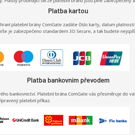
 Platby probíhající skrze platební bránu jsou plně zabezpečeny a
Platba kartou
hraní platební brány ComGate zadáte číslo karty, datum platnosti a
 Vše je zabezpečeno standardem 3D Secure, a tak budete nejspíš 
Platba bankovním převodem
vého bankovnictví. Platební brána ComGate vás přesměruje do va
řipravený platební příkaz.