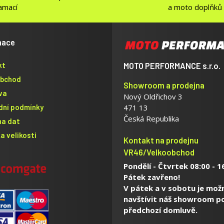
lamací
a moto doplňků
mace
kt
MOTO PERFORMANCE s.r.o.
obchod
Showroom a prodejna
va
Nový Oldřichov 3
dní podmínky
471 13
Česká Republika
na dat
a velikosti
Kontakt na prodejnu
VR46/Velkoobchod
Pondělí - Čtvrtek 08:00 - 1
Pátek zavřeno!
V pátek a v sobotu je mož
navštívit náš showroom p
předchozí domluvě.