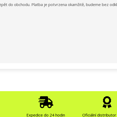
pět do obchodu. Platba je potvrzena okamžitě, budeme bez odkla
Expedice do 24 hodin
Oficiální distributo