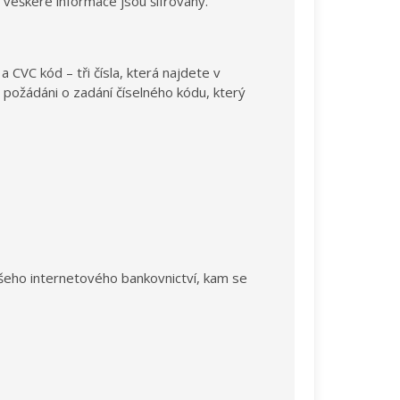
 veškeré informace jsou šifrovány.
 CVC kód – tři čísla, která najdete v
požádáni o zadání číselného kódu, který
šeho internetového bankovnictví, kam se