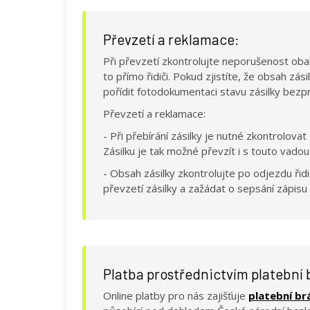
Převzetí a reklamace:
Při převzetí zkontrolujte neporušenost obal
to přímo řidiči. Pokud zjistíte, že obsah z
pořídit fotodokumentaci stavu zásilky bezp
Převzetí a reklamace:
- Při přebírání zásilky je nutné zkontrolova
Zásilku je tak možné převzít i s touto vad
- Obsah zásilky zkontrolujte po odjezdu řidi
převzetí zásilky a zažádat o sepsání zápisu
Platba prostřednictvím platební 
Online platby pro nás zajišťuje
platební b