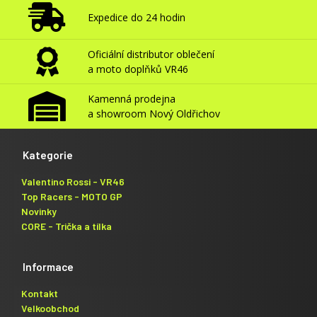
Expedice do 24 hodin
Oficiální distributor oblečení
a moto doplňků VR46
Kamenná prodejna
a showroom Nový Oldřichov
Kategorie
Valentino Rossi - VR46
Top Racers - MOTO GP
Novinky
CORE - Trička a tílka
Informace
Kontakt
Velkoobchod