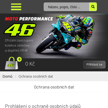
Oficiální zastoupení
kolekce oblečení
a doplňků VR46
0
0 Kč
Přihlásit se
Domů
Ochrana osobních dat
Ochrana osobních dat
Prohlášení o ochraně osobních údajů