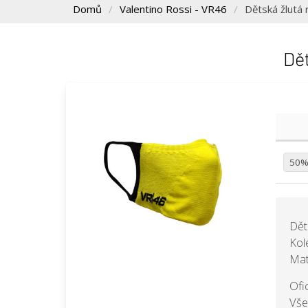
Domů
Valentino Rossi - VR46
Dětská žlut
Dě
50
Dět
Kol
Mat
Ofi
Vše