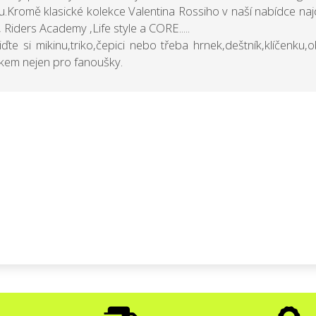
u.Kromě klasické kolekce Valentina Rossiho v naší nabídce na
, Riders Academy ,Life style a CORE.....
iďte si mikinu,triko,čepici nebo třeba hrnek,deštník,klíčenku,
kem nejen pro fanoušky.