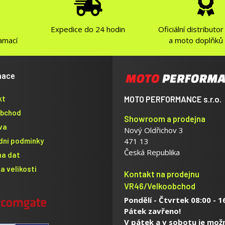
Expedice do 24 hodin
Oficiální distributo
lamací
a moto doplňků
mace
kt
MOTO PERFORMANCE s.r.o.
obchod
Showroom a prodejna
va
Nový Oldřichov 3
dní podmínky
471 13
Česká Republika
na dat
a velikosti
Kontakt na prodejnu
VR46/Velkoobchod
Pondělí - Čtvrtek 08:00 - 1
Pátek zavřeno!
V pátek a v sobotu je mož