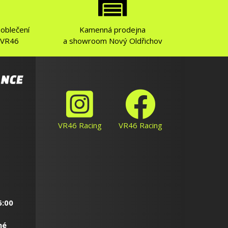
r oblečení
Kamenná prodejna
 VR46
a showroom Nový Oldřichov
VR46 Racing
VR46 Racing
6:00
né