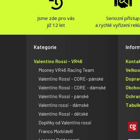
Jsme zde pro vás
Seriozní přístup
již 12 let
a rychlé vyřízení rek
Kategorie
Infor
Valentino Rossi - VR46
Konta
Mooney VR46 Racing Team
Velko
Valentino Rossi - CORE- pánské
Dopra
Valentino Rossi - CORE - dámské
Obcho
Valentino Rossi - pánské
Ochra
Valentino rossi - dámské
Tabulk
Valentino Rossi - dětské
Doplňky od Valentino rossi
Franco Morbidelli
Lorenzo Baldassarri