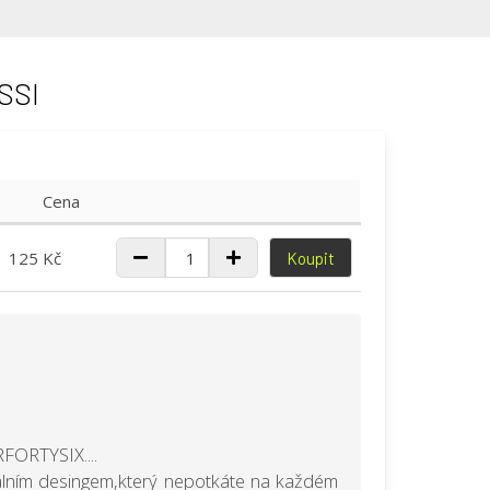
SSI
Cena
125 Kč
Koupit
RFORTYSIX....
inálním desingem,který nepotkáte na každém