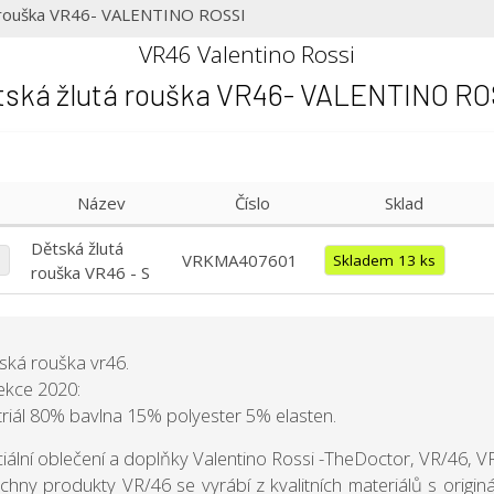
á rouška VR46- VALENTINO ROSSI
VR46 Valentino Rossi
tská žlutá rouška VR46- VALENTINO RO
Název
Číslo
Sklad
Dětská žlutá
VRKMA407601
%
Skladem 13 ks
rouška VR46 - S
ská rouška vr46.
ekce 2020:
riál 80% bavlna 15% polyester 5% elasten.
ciální oblečení a doplňky Valentino Rossi -TheDoctor, VR/46, V
chny produkty VR/46 se vyrábí z kvalitních materiálů s orig